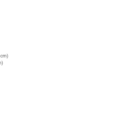
4 cm)
m)